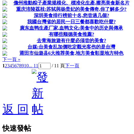
儋州推動粽子產業规模化、標准化生產,擦亮美食新名片
重庆涪陵荔枝:苏轼與杨贵妃的美食傳奇,你了解多少?
深圳美食排行榜前十名,您尝過几個?
我國台灣省的居民一日三餐都喜歡吃什麼?
廣东血鸭生產厂家,血鸭文化:美食中的历史與傳承
有哪些顺德美食推薦?
去青海旅遊有什麼必须尝的美食?
台媒:台美食乱加價吃定觀光客伤的是台灣
莆田市仙遊县6大推荐美食,地方美食彰显地方特色
下一頁 »
1
2
3
4
5
6
7
8
9
10
... 11
/ 11 頁
下一頁
返 回
快速發帖