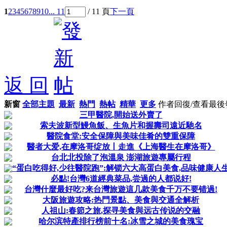
1
2
3
4
5
6
7
8
9
10
... 11
/ 11 頁
下一頁
返 回
新窗
全部主題
最新
熱門
熱帖
精華
更多
作者
回復/查看
最後
三甲醫院,開始送外賣了
索夫波新型鰻魚飯、生魚片和握壽司遠近馳名
醫院食堂:安全保障與美味佳肴的雙重保障
醫者大爱,在摩洛哥绽放丨走進《上海醫生在摩洛哥》
台北北投除了泡溫泉 澎湖旅遊專屬行程
“蛋白吃得好,少往醫院跑”:解锁六大高蛋白美食,品味健康人
必點!台灣6道經典菜品,尝過的人都说好!
台灣什麼最好吃?来台灣旅遊這几款美食千万不要错過!
大阪旅遊攻略:热門景點、美食與交通全解析
人祖山:春節之旅,探寻美食與远古传说的交融
哈尔滨特產排行榜前十名:冰雪之城的美食瑰宝