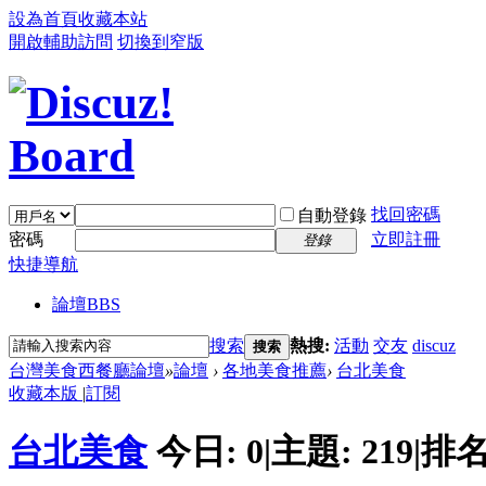
設為首頁
收藏本站
開啟輔助訪問
切換到窄版
找回密碼
自動登錄
密碼
立即註冊
登錄
快捷導航
論壇
BBS
搜索
熱搜:
活動
交友
discuz
搜索
台灣美食西餐廳論壇
»
論壇
›
各地美食推薦
›
台北美食
收藏本版
|
訂閱
台北美食
今日:
0
|
主題:
219
|
排名