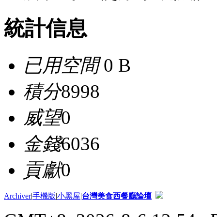
統計信息
已用空間
0 B
積分
8998
威望
0
金錢
6036
貢獻
0
Archiver
|
手機版
|
小黑屋
|
台灣美食西餐廳論壇