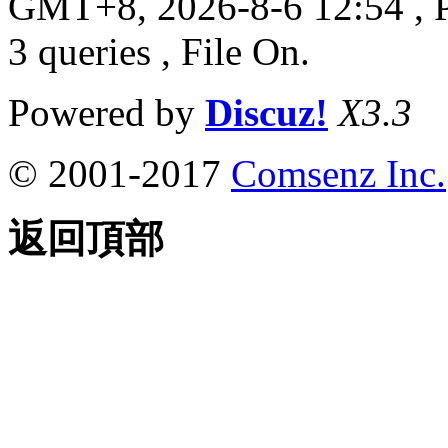
GMT+8, 2026-8-6 12:54
, 
3 queries , File On.
Powered by
Discuz!
X3.3
© 2001-2017
Comsenz Inc.
返回頂部