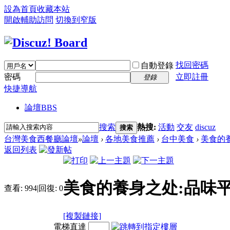
設為首頁
收藏本站
開啟輔助訪問
切換到窄版
找回密碼
自動登錄
密碼
立即註冊
登錄
快捷導航
論壇
BBS
搜索
熱搜:
活動
交友
discuz
搜索
台灣美食西餐廳論壇
»
論壇
›
各地美食推薦
›
台中美食
›
美食的養
返回列表
美食的養身之处:品味
查看:
994
|
回復:
0
[複製鏈接]
電梯直達