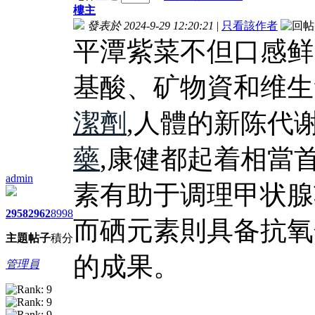
樓主
發表於 2024-9-29 12:20:21
|
只看該作者
平潭紫菜不但口感鲜
基酸、矿物資和维生
潔劑
,人體的新陈代
藥
,康健都起着相當
admin
素有助于调理甲状腺
2958
2962
8998
而硒元素則具备抗氧
主題
帖子
積分
的成果。
管理員