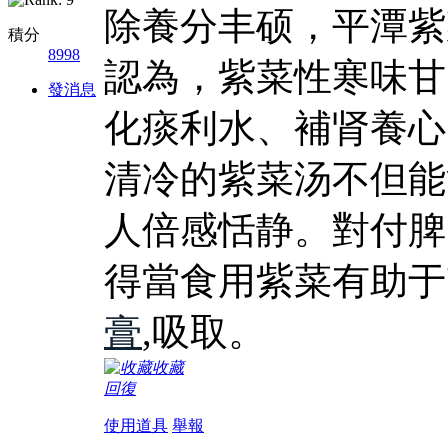
除養分丰硕，平潭紫
積分
8998
認為，紫菜性寒味甘
發消息
化痰利水、補肾養心
清冷的紫菜汤不但能
人倍感恬静。對付脾
得當食用紫菜有助于
膏
,吸取。
收藏
回復
使用道具
舉報